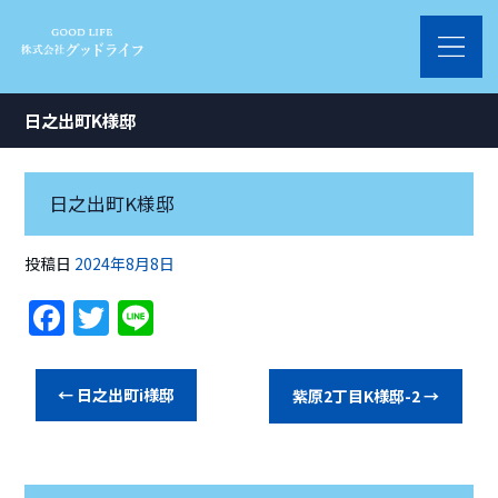
日之出町K様邸
日之出町K様邸
投稿日
2024年8月8日
F
T
Li
a
w
n
c
itt
e
←
日之出町i様邸
紫原2丁目K様邸-2
→
e
er
b
o