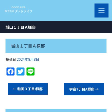
城山１丁目Ａ様邸
城山１丁目Ａ様邸
投稿日
2024年8月8日
F
T
Li
a
w
n
c
itt
e
←
和田３丁目I様邸
宇宿7丁目A様邸
→
e
er
b
o